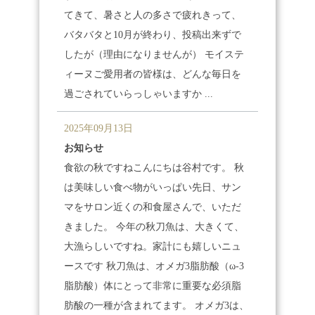
てきて、暑さと人の多さで疲れきって、
バタバタと10月が終わり、投稿出来ずで
したが
（理由になりませんが） モイステ
ィーヌご愛用者の皆様は、どんな毎日を
過ごされていらっしゃいますか
...
2025年09月13日
お知らせ
食欲の秋ですね
こんにちは谷村です。 秋
は美味しい食べ物がいっぱい
先日、サン
マ
をサロン近くの和食屋さんで、いただ
きました。 今年の秋刀魚は、大きくて、
大漁らしいですね。家計にも嬉しいニュ
ースです
秋刀魚は、オメガ3脂肪酸（ω-3
脂肪酸）体にとって非常に重要な必須脂
肪酸の一種が含まれてます。 オメガ3は、